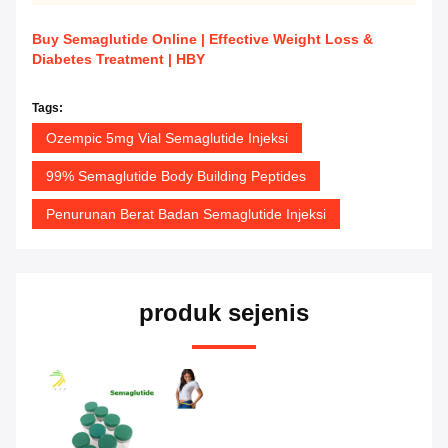
Buy Semaglutide Online | Effective Weight Loss &
Diabetes Treatment | HBY
Tags:
Ozempic 5mg Vial Semaglutide Injeksi
99% Semaglutide Body Building Peptides
Penurunan Berat Badan Semaglutide Injeksi
produk sejenis