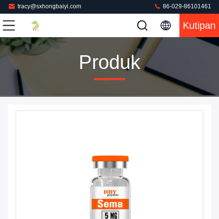
tracy@sxhongbaiyi.com
86-029-86101461
Kutipan
Produk