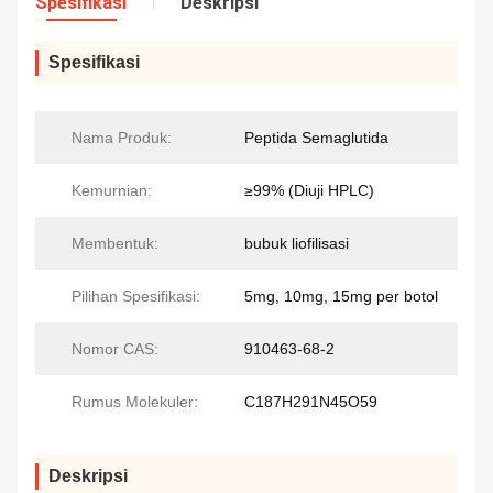
Spesifikasi
Deskripsi
Spesifikasi
Nama Produk:
Peptida Semaglutida
Kemurnian:
≥99% (Diuji HPLC)
Membentuk:
bubuk liofilisasi
Pilihan Spesifikasi:
5mg, 10mg, 15mg per botol
Nomor CAS:
910463-68-2
Rumus Molekuler:
C187H291N45O59
Deskripsi