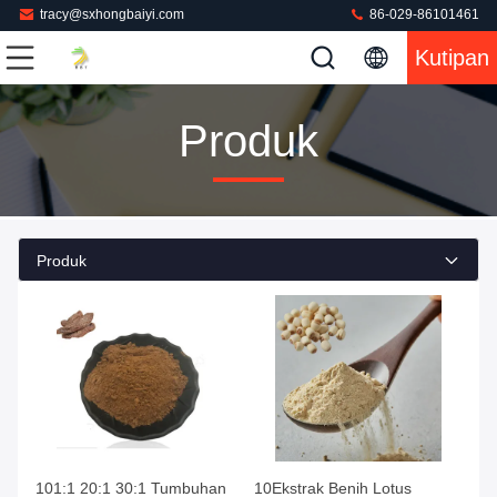
tracy@sxhongbaiyi.com
86-029-86101461
Kutipan
Produk
Produk
101:1 20:1 30:1 Tumbuhan
10Ekstrak Benih Lotus