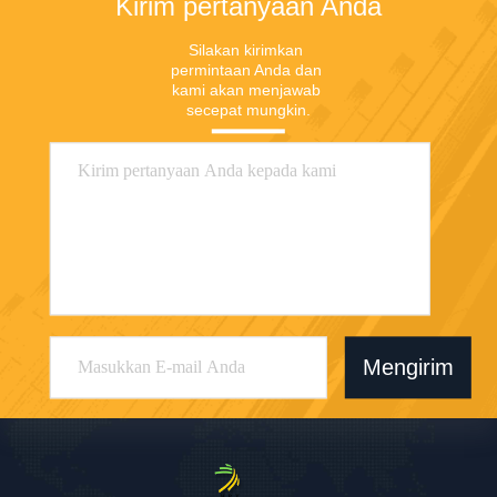
Kirim pertanyaan Anda
Silakan kirimkan 
permintaan Anda dan 
kami akan menjawab 
secepat mungkin.
Mengirim