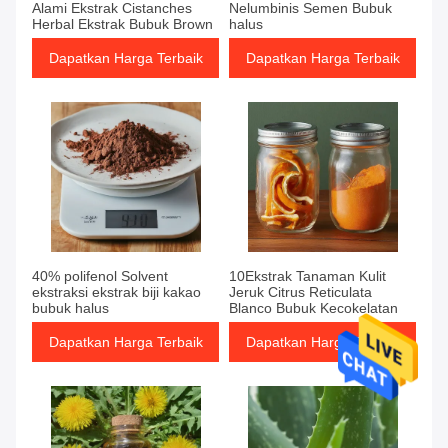
Alami Ekstrak Cistanches
Nelumbinis Semen Bubuk
Herbal Ekstrak Bubuk Brown
halus
Dapatkan Harga Terbaik
Dapatkan Harga Terbaik
40% polifenol Solvent
10Ekstrak Tanaman Kulit
ekstraksi ekstrak biji kakao
Jeruk Citrus Reticulata
bubuk halus
Blanco Bubuk Kecokelatan
Dapatkan Harga Terbaik
Dapatkan Harga Terbaik