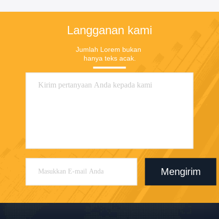
Langganan kami
Jumlah Lorem bukan 
hanya teks acak.
Mengirim