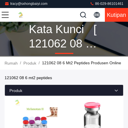
tracy@sxhongbaiyi.com
86-029-86101461
Kutipan
Kata Kunci [
121062 08 6
Mt2 Peptides
/
/
121062 08 6 Mt2 Peptides Produsen Online
Rumah
Produk
]
121062 08 6 mt2 peptides
Pertandingan
Produk
24 Produk