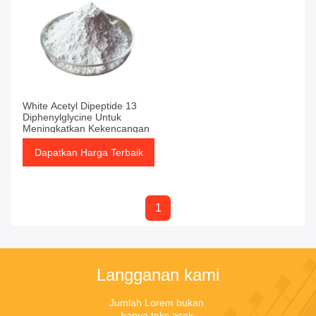
White Acetyl Dipeptide 13
Diphenylglycine Untuk
Meningkatkan Kekencangan
Dapatkan Harga Terbaik
1
Langganan kami
Jumlah Lorem bukan 
hanya teks acak.