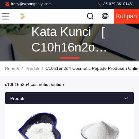
tracy@sxhongbaiyi.com
86-029-86101461
Kutipan
Kata Kunci [
C10h16n2o4
Cosmetic
/
/
C10h16n2o4 Cosmetic Peptide Produsen Onlin
Rumah
Produk
Peptide ]
c10h16n2o4 cosmetic peptide
Pertandingan
Produk
11 Produk