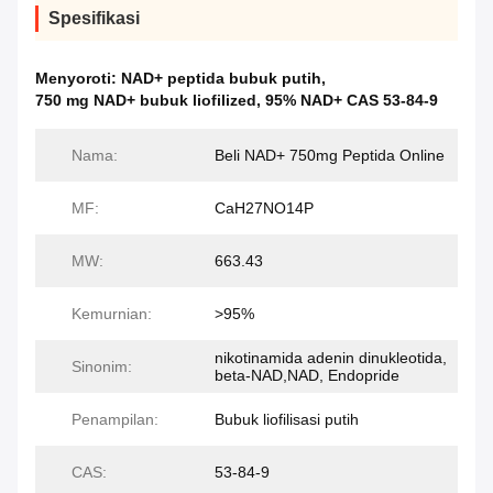
Spesifikasi
Menyoroti:
NAD+ peptida bubuk putih
,
750 mg NAD+ bubuk liofilized
,
95% NAD+ CAS 53-84-9
Nama:
Beli NAD+ 750mg Peptida Online
MF:
CaH27NO14P
MW:
663.43
Kemurnian:
>95%
nikotinamida adenin dinukleotida,
Sinonim:
beta-NAD,NAD, Endopride
Penampilan:
Bubuk liofilisasi putih
CAS:
53-84-9