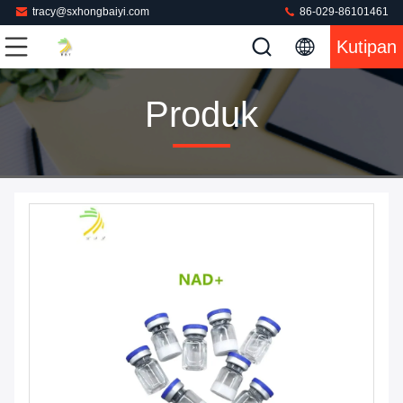
tracy@sxhongbaiyi.com
86-029-86101461
Kutipan
Produk