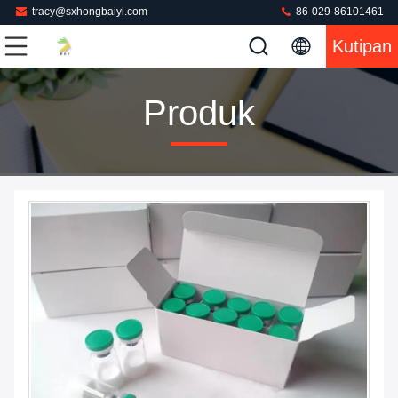
tracy@sxhongbaiyi.com
86-029-86101461
Kutipan
Produk