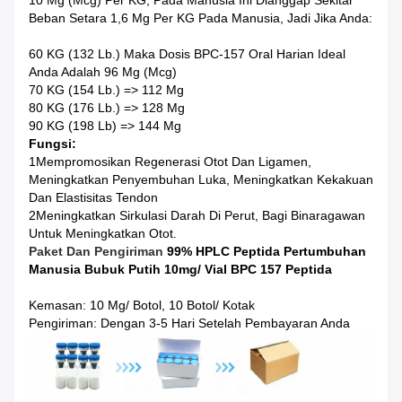
10 Μg (mcg) Per KG, Pada Manusia Ini Dianggap Sekitar
Beban Setara 1,6 Μg Per KG Pada Manusia, Jadi Jika Anda:
60 KG (132 Lb.) Maka Dosis BPC-157 Oral Harian Ideal
Anda Adalah 96 Μg (mcg)
70 KG (154 Lb.) => 112 Μg
80 KG (176 Lb.) => 128 Μg
90 KG (198 Lb) => 144 Μg
Fungsi:
1Mempromosikan Regenerasi Otot Dan Ligamen,
Meningkatkan Penyembuhan Luka, Meningkatkan Kekakuan
Dan Elastisitas Tendon
2Meningkatkan Sirkulasi Darah Di Perut, Bagi Binaragawan
Untuk Meningkatkan Otot.
Paket Dan Pengiriman
99% HPLC Peptida Pertumbuhan
Manusia Bubuk Putih 10mg/ Vial BPC 157 Peptida
Kemasan: 10 Mg/ Botol, 10 Botol/ Kotak
Pengiriman: Dengan 3-5 Hari Setelah Pembayaran Anda