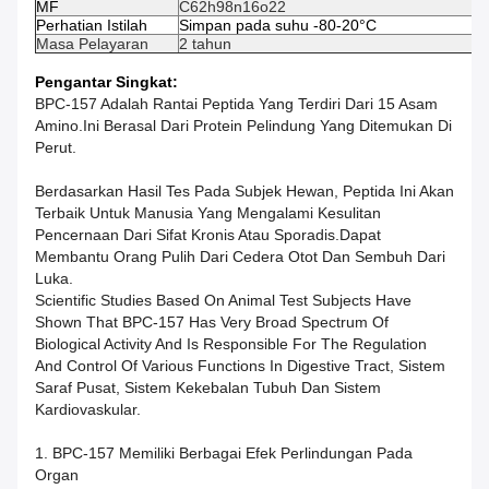
MF
C62h98n16o22
Perhatian Istilah
Simpan pada suhu -80-20°C
Masa Pelayaran
2 tahun
Pengantar Singkat:
BPC-157 Adalah Rantai Peptida Yang Terdiri Dari 15 Asam
Amino.Ini Berasal Dari Protein Pelindung Yang Ditemukan Di
Perut.
Berdasarkan Hasil Tes Pada Subjek Hewan, Peptida Ini Akan
Terbaik Untuk Manusia Yang Mengalami Kesulitan
Pencernaan Dari Sifat Kronis Atau Sporadis.dapat
Membantu Orang Pulih Dari Cedera Otot Dan Sembuh Dari
Luka.
Scientific Studies Based On Animal Test Subjects Have
Shown That BPC-157 Has Very Broad Spectrum Of
Biological Activity And Is Responsible For The Regulation
And Control Of Various Functions In Digestive Tract, Sistem
Saraf Pusat, Sistem Kekebalan Tubuh Dan Sistem
Kardiovaskular.
1. BPC-157 Memiliki Berbagai Efek Perlindungan Pada
Organ