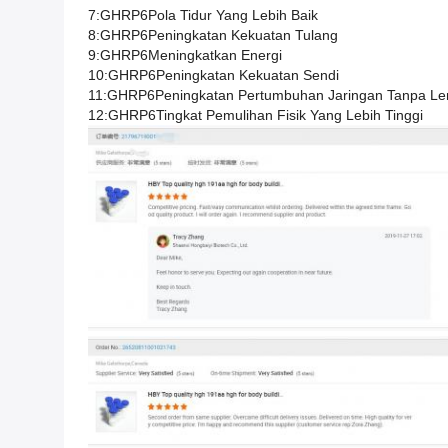
7:
GHRP6
Pola Tidur Yang Lebih Baik
8:
GHRP6
Peningkatan Kekuatan Tulang
9:
GHRP6
Meningkatkan Energi
10:
GHRP6
Peningkatan Kekuatan Sendi
11:
GHRP6
Peningkatan Pertumbuhan Jaringan Tanpa L
12:
GHRP6
Tingkat Pemulihan Fisik Yang Lebih Tinggi