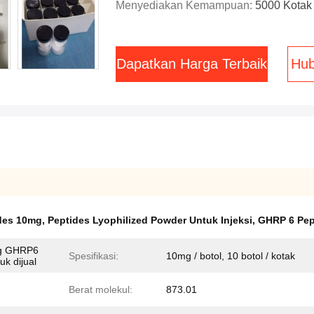
Menyediakan Kemampuan:
5000 Kotak
Dapatkan Harga Terbaik
Hub
des 10mg
,
Peptides Lyophilized Powder Untuk Injeksi
,
GHRP 6 Pep
ng GHRP6
Spesifikasi:
10mg / botol, 10 botol / kotak
k dijual
Berat molekul:
873.01