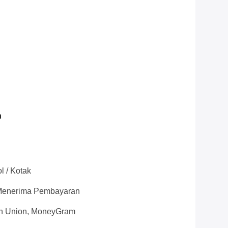
n
l / Kotak
h Menerima Pembayaran
rn Union, MoneyGram