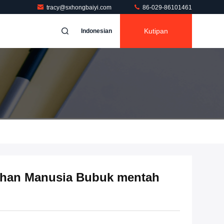
tracy@sxhongbaiyi.com
86-029-86101461
Kutipan
Indonesian
uhan Manusia Bubuk mentah