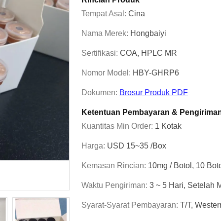
Tempat Asal:
Cina
Nama Merek:
Hongbaiyi
Sertifikasi:
COA, HPLC MR
Nomor Model:
HBY-GHRP6
Dokumen:
Brosur Produk PDF
Ketentuan Pembayaran & Pengirima
Kuantitas Min Order:
1 Kotak
Harga:
USD 15~35 /Box
Kemasan Rincian:
10mg / Botol, 10 Boto
Waktu Pengiriman:
3 ~ 5 Hari, Setela
Syarat-Syarat Pembayaran:
T/T, Weste