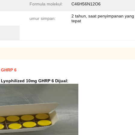
Formula molekul:
C46H56N12O6
2 tahun, saat penyimpanan yang
umur simpan:
tepat
h GHRP 6
Lyophilized 10mg GHRP 6 Dijual
: