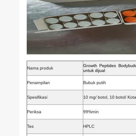
Growth Peptides Bodybu
Nama produk
untuk dijual
Penampilan
Bubuk putih
Spesifikasi
10 mg/ botol, 10 botol/ Kot
Periksa
99%min
Tes
HPLC