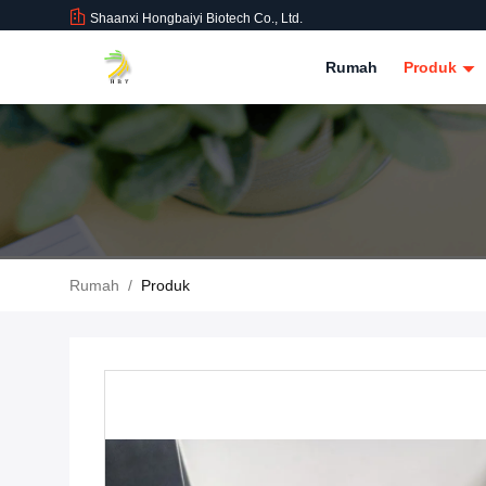
Shaanxi Hongbaiyi Biotech Co., Ltd.
Rumah
Produk
Rumah
/
Produk