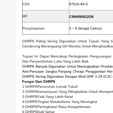
CAS
87616-84-0
MF
C46H56N12O6
Penyimpanan
2 ~ 8 derajat Celcius
GHRP6 Paling Sering Digunakan Untuk Tujuan Yang 
Cenderung Merangsang GH Mereka Untuk Menghasilkan
Tujuan Ini Dapat Mencakup Peningkatan Pengurangan L
Dan Penyembuhan Luka Yang Lebih Baik.
GHRP6 Banyak Digunakan Untuk Meningkatkan Produks
Anti-Penuaan Jangka Panjang (terapi Penggantian Ho
GHRP6 Sering Digunakan Dengan Mod GRF 1-29 (CJC-
Fungsi Dari GHRP6
1:
GHRP6
Penurunan Lemak Tubuh
2:
GHRP6
Kemampuan Yang Ditingkatkan Untuk Mempert
3:
GHRP6
Fisik Yang Lebih Ketat
4:
GHRP6
Tingkat Metabolisme Yang Meningkat
5:
GHRP6
Peningkatan Rasa Kesejahteraan
6:
GHRP6
Kulit Sehat