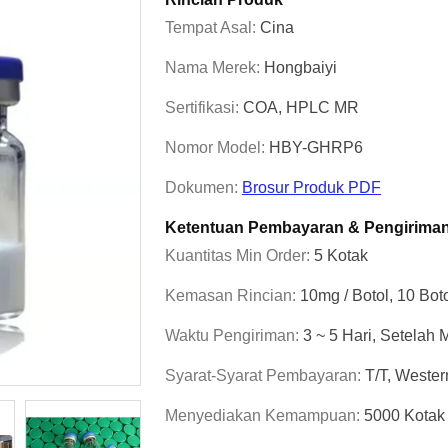
Tempat Asal:
Cina
Nama Merek:
Hongbaiyi
Sertifikasi:
COA, HPLC MR
Nomor Model:
HBY-GHRP6
Dokumen:
Brosur Produk PDF
Ketentuan Pembayaran & Pengirima
Kuantitas Min Order:
5 Kotak
Kemasan Rincian:
10mg / Botol, 10 Boto
Waktu Pengiriman:
3 ~ 5 Hari, Setela
Syarat-Syarat Pembayaran:
T/T, Wester
Menyediakan Kemampuan:
5000 Kotak