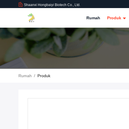
Shaanxi Hongbaiyi Biotech Co., Ltd.
Rumah
Produk
Rumah
/
Produk