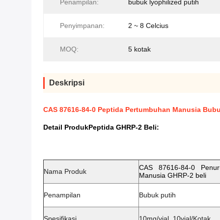
Penampilan:
bubuk lyophilized putih
Penyimpanan:
2 ~ 8 Celcius
MOQ:
5 kotak
Deskripsi
CAS 87616-84-0 Peptida Pertumbuhan Manusia Bubu
Detail Produk
Peptida GHRP-2 Beli​
:
CAS 87616-84-0 Penur
Nama Produk
Manusia GHRP-2 beli
Penampilan
Bubuk putih
Spesifikasi
10mg/vial, 10vial/Kotak