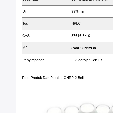
Uji
99%min
Tes
HPLC
CAS
87616-84-0
MF
C46H56N12O6
Penyimpanan
2~8 derajat Celcius
Foto Produk Dari Peptida GHRP-2 Beli