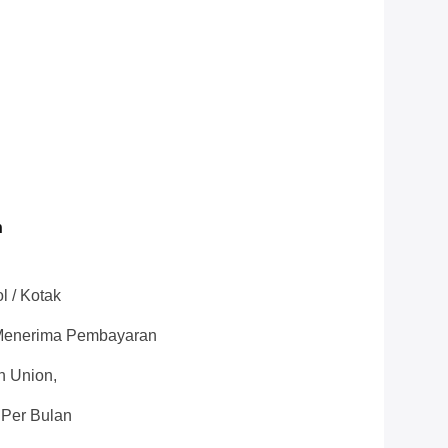
n
l / Kotak
h Menerima Pembayaran
n Union,
 Per Bulan