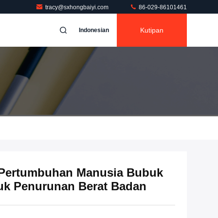
tracy@sxhongbaiyi.com
86-029-86101461
Kutipan
Indonesian
a Pertumbuhan Manusia Bubuk
uk Penurunan Berat Badan