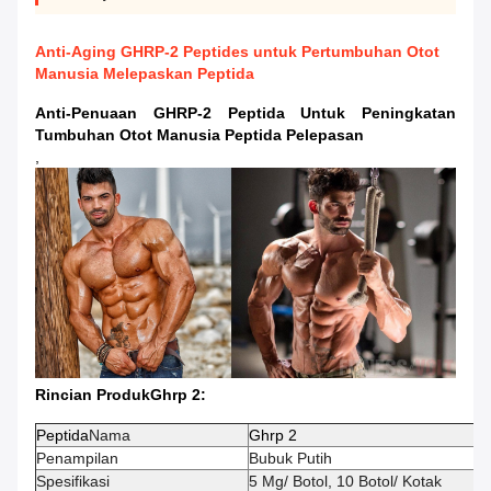
Anti-Aging GHRP-2 Peptides untuk Pertumbuhan Otot
Manusia Melepaskan Peptida
Anti-Penuaan GHRP-2 Peptida Untuk Peningkatan
Tumbuhan Otot Manusia Peptida Pelepasan
,
Rincian Produk
Ghrp 2
:
Peptida
Nama
Ghrp 2
Penampilan
Bubuk Putih
Spesifikasi
5 Mg/ Botol, 10 Botol/ Kotak