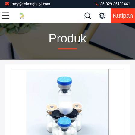
tracy@sxhongbaiyi.com
86-029-86101461
Kutipan
Produk