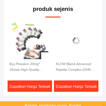
produk sejenis
tic
Buy Pinealon 20mg*
KLOW Blend-Advanced
MW
r
10vials High-Quality
Peptide Complex (GHK-Cu
(2
Peptides 99% Purity
| BPC-157 | TB-500 | KPV)
Ti
80 Mg
aik
Dapatkan Harga Terbaik
Dapatkan Harga Terbaik
Da
Kirim pertanyaan Anda