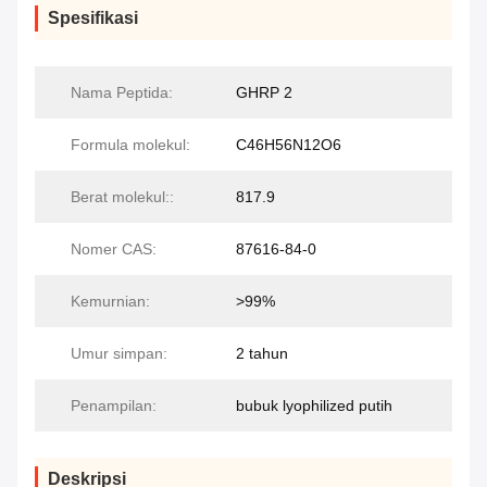
Spesifikasi
Nama Peptida:
GHRP 2
Formula molekul:
C46H56N12O6
Berat molekul::
817.9
Nomer CAS:
87616-84-0
Kemurnian:
>99%
Umur simpan:
2 tahun
Penampilan:
bubuk lyophilized putih
Deskripsi