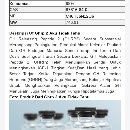
Kemurnian
99%
CAS
87616-84-0
MF
C46H56N12O6
MW
746.91
Deskripsi O
F Ghrp 2
Aku Tidak Tahu.
GH Releasing Peptide 2 (GHRP2) Secara Substansial
Merangsang Peningkatan Produksi Alami Kelenjar Pituitari
Dari GH Endogen Manusia Sendiri.Terapi Ini Terdiri Dari
Dosis Sublingual Harian Secara Berkala.. GH Melepaskan
Peptida 2, GHRP2 Telah Menunjukkan Sendiri Untuk
Meningkatkan IGF-1 Tingkat Kuat,dan Hasil Yang Lebih
Besar Terjadi Ketika Digunakan Dengan GH Releasing
Hormone (GHRH) Yang Juga Merangsang Kelenjar Hipofisis
Untuk Menghasilkan Peningkatan Sekresi Alami GH
ManusiaIni Juga Meningkatkan Fungsi Hipotalamus Juga.
Foto Produk Dari Ghrp 2
Aku Tidak Tahu.