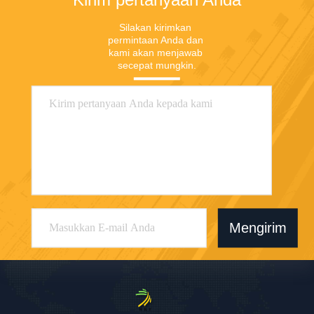
Silakan kirimkan 
permintaan Anda dan 
kami akan menjawab 
secepat mungkin.
Mengirim