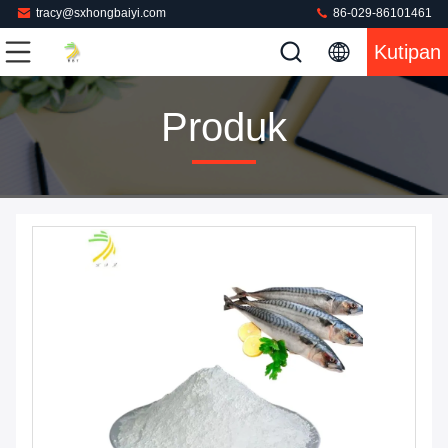
tracy@sxhongbaiyi.com
86-029-86101461
Kutipan
Produk