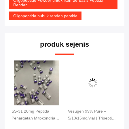
Oligopeptide Powder untuk Ikan Berbasis Peptida
Rendah
Oligopeptida bubuk rendah peptida
produk sejenis
SS-31 20mg Peptida
Vesugen 99% Pure –
Pi
a
Penargetan Mitokondria
5/10/15mg/vial | Tripeptide
5/
or
yang Memenuhi
(Ala-Glu-Asp | AED)
Pe