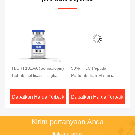
H.G.H 191AA (Somatropin)
99%HPLC Peptida
Pe
Bubuk Liofilisasi, Tingkat
Pertumbuhan Manusia
Ma
Penelitian
Bubuk Putih 10mg/ vial
BP
BPC 157 Peptida
Pe
aik
Dapatkan Harga Terbaik
Dapatkan Harga Terbaik
Da
Kirim pertanyaan Anda
Silakan kirimkan 