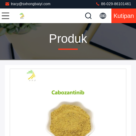
tracy@sxhongbaiyi.com
86-029-86101461
Kutipan
Produk