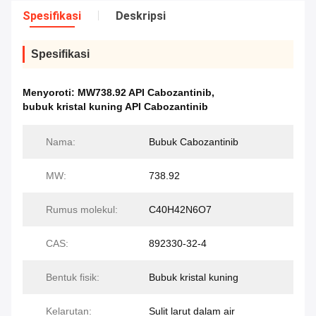
Spesifikasi
Deskripsi
Spesifikasi
Menyoroti:
MW738.92 API Cabozantinib
,
bubuk kristal kuning API Cabozantinib
Nama:
Bubuk Cabozantinib
MW:
738.92
Rumus molekul:
C40H42N6O7
CAS:
892330-32-4
Bentuk fisik:
Bubuk kristal kuning
Kelarutan:
Sulit larut dalam air