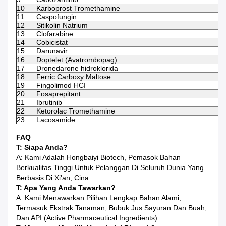
10
Karboprost Tromethamine
11
Caspofungin
12
Sitikolin Natrium
13
Clofarabine
14
Cobicistat
15
Darunavir
16
Doptelet (Avatrombopag)
17
Dronedarone hidroklorida
18
Ferric Carboxy Maltose
19
Fingolimod HCI
20
Fosaprepitant
21
Ibrutinib
22
Ketorolac Tromethamine
23
Lacosamide
FAQ
T: Siapa Anda?
A: Kami Adalah Hongbaiyi Biotech, Pemasok Bahan
Berkualitas Tinggi Untuk Pelanggan Di Seluruh Dunia Yang
Berbasis Di Xi'an, Cina.
T: Apa Yang Anda Tawarkan?
A: Kami Menawarkan Pilihan Lengkap Bahan Alami,
Termasuk Ekstrak Tanaman, Bubuk Jus Sayuran Dan Buah,
Dan API (Active Pharmaceutical Ingredients).