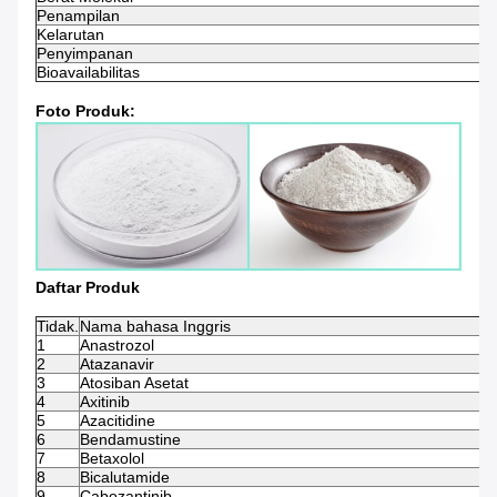
Penampilan
Kelarutan
Penyimpanan
Bioavailabilitas
Foto Produk:
Daftar Produk
Tidak.
Nama bahasa Inggris
1
Anastrozol
2
Atazanavir
3
Atosiban Asetat
4
Axitinib
5
Azacitidine
6
Bendamustine
7
Betaxolol
8
Bicalutamide
9
Cabozantinib