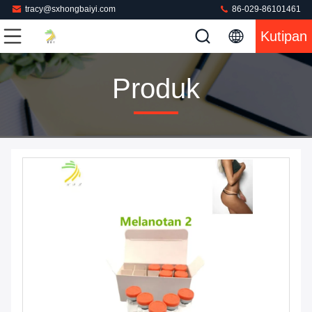
tracy@sxhongbaiyi.com
86-029-86101461
Kutipan
Produk