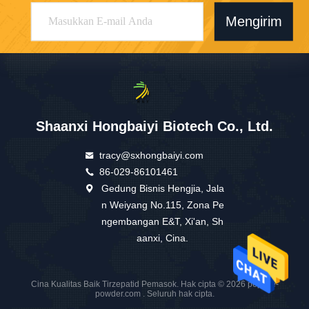
Mengirim
Shaanxi Hongbaiyi Biotech Co., Ltd.
tracy@sxhongbaiyi.com
86-029-86101461
Gedung Bisnis Hengjia, Jala
n Weiyang No.115, Zona Pe
ngembangan E&T, Xi'an, Sh
aanxi, Cina.
Cina Kualitas Baik Tirzepatid Pemasok. Hak cipta © 2026 peptide-
powder.com . Seluruh hak cipta.