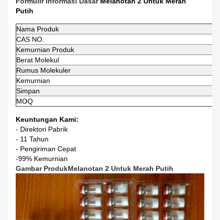
Formulir Informasi Dasar
Melanotan 2 Untuk Merah
Putih
Nama Produk
CAS NO.
Kemurnian Produk
Berat Molekul
Rumus Molekuler
Kemurnian
Simpan
MOQ
Keuntungan Kami:
- Direktori Pabrik
- 11 Tahun
- Pengiriman Cepat
-99% Kemurnian
Gambar Produk
Melanotan 2 Untuk Merah Putih