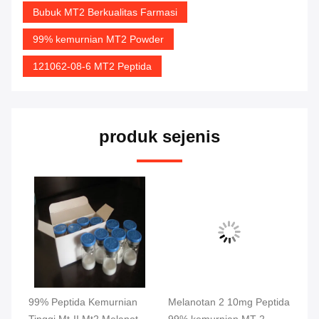
Bubuk MT2 Berkualitas Farmasi
99% kemurnian MT2 Powder
121062-08-6 MT2 Peptida
produk sejenis
an
99% Peptida Kemurnian
Melanotan 2 10mg Peptida
Bu