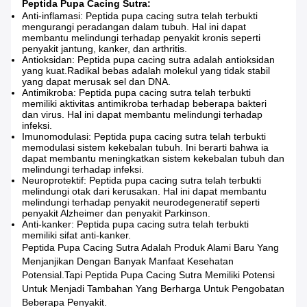
Peptida Pupa Cacing Sutra:
Anti-inflamasi: Peptida pupa cacing sutra telah terbukti
mengurangi peradangan dalam tubuh. Hal ini dapat
membantu melindungi terhadap penyakit kronis seperti
penyakit jantung, kanker, dan arthritis.
Antioksidan: Peptida pupa cacing sutra adalah antioksidan
yang kuat.Radikal bebas adalah molekul yang tidak stabil
yang dapat merusak sel dan DNA.
Antimikroba: Peptida pupa cacing sutra telah terbukti
memiliki aktivitas antimikroba terhadap beberapa bakteri
dan virus. Hal ini dapat membantu melindungi terhadap
infeksi.
Imunomodulasi: Peptida pupa cacing sutra telah terbukti
memodulasi sistem kekebalan tubuh. Ini berarti bahwa ia
dapat membantu meningkatkan sistem kekebalan tubuh dan
melindungi terhadap infeksi.
Neuroprotektif: Peptida pupa cacing sutra telah terbukti
melindungi otak dari kerusakan. Hal ini dapat membantu
melindungi terhadap penyakit neurodegeneratif seperti
penyakit Alzheimer dan penyakit Parkinson.
Anti-kanker: Peptida pupa cacing sutra telah terbukti
memiliki sifat anti-kanker.
Peptida Pupa Cacing Sutra Adalah Produk Alami Baru Yang
Menjanjikan Dengan Banyak Manfaat Kesehatan
Potensial.tapi Peptida Pupa Cacing Sutra Memiliki Potensi
Untuk Menjadi Tambahan Yang Berharga Untuk Pengobatan
Beberapa Penyakit.