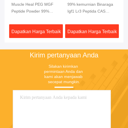
s
Muscle Heal PEG MGF
99% kemurnian Binaraga
5M
Peptide Powder 99%
Igf1 Lr3 Peptida CAS
ho
kemurnian 2Mg/ Vial
946870-92-4
ya
G
aik
Dapatkan Harga Terbaik
Dapatkan Harga Terbaik
Da
Kirim pertanyaan Anda
Silakan kirimkan 
permintaan Anda dan 
kami akan menjawab 
secepat mungkin.