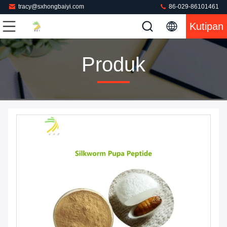
tracy@sxhongbaiyi.com
86-029-86101461
Kutipan
Produk