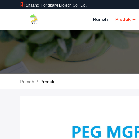
Shaanxi Hongbaiyi Biotech Co., Ltd.
Rumah
Produk
Rumah
/
Produk