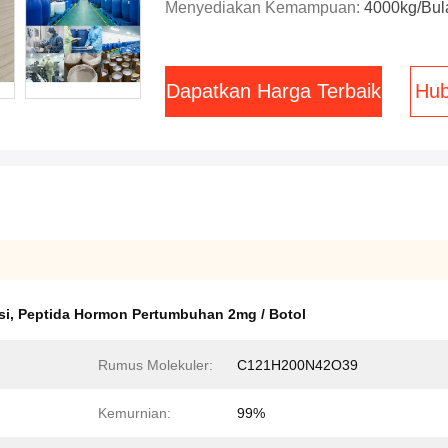
Menyediakan Kemampuan:
4000kg/Bul
Dapatkan Harga Terbaik
Hub
si
,
Peptida Hormon Pertumbuhan 2mg / Botol
Rumus Molekuler:
C121H200N42O39
Kemurnian:
99%