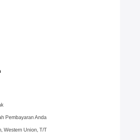
n
ak
elah Pembayaran Anda
 Western Union, T/T