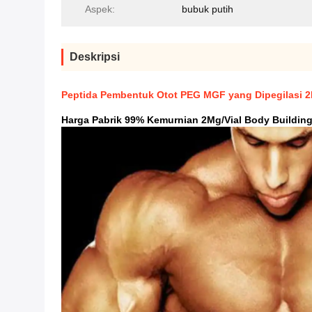
Aspek:
bubuk putih
Deskripsi
Peptida Pembentuk Otot PEG MGF yang Dipegilasi 
Harga Pabrik 99% Kemurnian 2Mg/vial Body Buildin