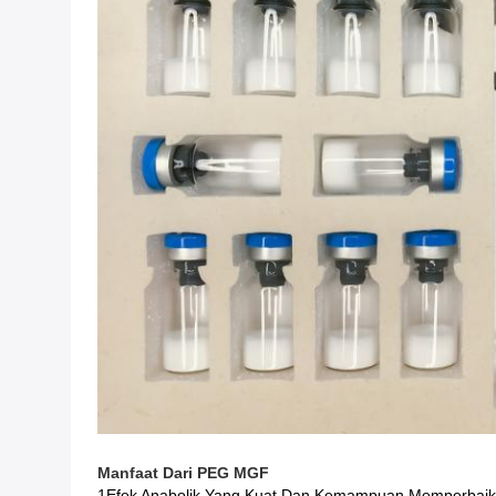
Manfaat
Dari
PEG MGF
1Efek Anabolik Yang Kuat Dan Kemampuan Memperbaik