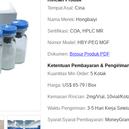
Tempat Asal:
Cina
Nama Merek:
Hongbaiyi
Sertifikasi:
COA, HPLC MR
Nomor Model:
HBY-PEG MGF
Dokumen:
Brosur Produk PDF
Ketentuan Pembayaran & Pengirima
Kuantitas Min Order:
5 Kotak
Harga:
US$ 65-79 / Box
Kemasan Rincian:
2mg/vial, 10vial/kot
Waktu Pengiriman:
3-5 Hari Kerja Set
Syarat-Syarat Pembayaran:
MoneyGram,