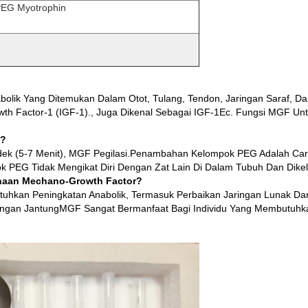
PEG Myotrophin
lik Yang Ditemukan Dalam Otot, Tulang, Tendon, Jaringan Saraf, Dan
rowth Factor-1 (IGF-1)., Juga Dikenal Sebagai IGF-1Ec. Fungsi MGF Un
a?
dek (5-7 Menit), MGF Pegilasi.Penambahan Kelompok PEG Adalah Car
EG Tidak Mengikat Diri Dengan Zat Lain Di Dalam Tubuh Dan Dikelu
unaan Mechano-Growth Factor?
kan Peningkatan Anabolik, Termasuk Perbaikan Jaringan Lunak Dan 
erangan JantungMGF Sangat Bermanfaat Bagi Individu Yang Membutuhk