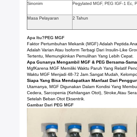
Sinonim
Pegylated MGF, PEG IGF-1 Ec, 
Masa Pelayaran
2 Tahun
Apa Itu?
PEG MGF
Faktor Pertumbuhan Mekanik (MGF) Adalah Peptida Anabo
Adalah Varian Atau Isoform Terbagi Dari Insulin-Like G
Tertentu, Memungkinkan Pemulihan Yang Lebih Cepat.
Apa Gunanya Mengambil MGF & PEG Bersama-Sam
MgfKarena MGF Memiliki Waktu Paruh Yang Relatif Pen
Waktu MGF Menjadi 48-72 Jam.Sangat Mudah, Kelompok P
Siapa Yang Bisa Mendapatkan Manfaat Dari Pengg
Utamanya, MGF Digunakan Dalam Kondisi Yang Membutuh
Cedera, Sarcopenia (kehilangan Otot), Stroke,atau S
Setelah Beban Otot Eksentrik.
Gambar
Dari
PEG MGF