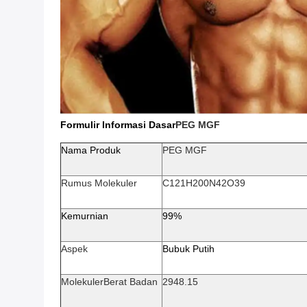
Formulir Informasi Dasar
PEG MGF
Nama Produk
PEG MGF
Rumus Molekuler
C121H200N42O39
Kemurnian
99%
Aspek
Bubuk Putih
Molekuler
Berat Badan
2948.15