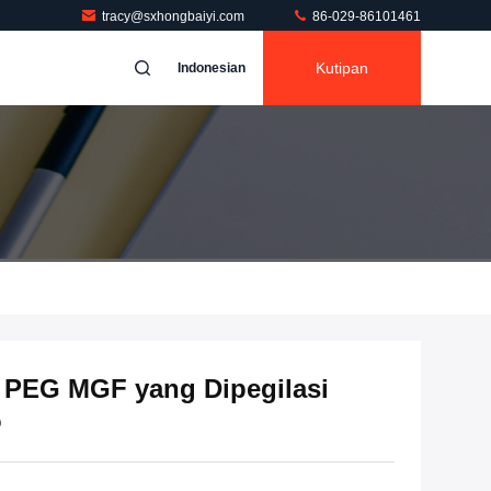
tracy@sxhongbaiyi.com
86-029-86101461
Kutipan
Indonesian
 PEG MGF yang Dipegilasi
%