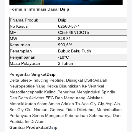
Formulir Informasi Dasar
Dsip
P
Nama Produk
Dsip
No Kasus
62568-57-4
MF
C35H48N10O15
MW
848.81
Kemurnian
990,6%
Penampilan
Bubuk Beku Putih
Penyimpanan
-18°C
Masa Pelayaran
2 Tahun
Pengantar Singkat
Dsip
Delta Sleep-Inducing Peptide, Disingkat DSIP,adalah
Neuropeptide Yang Ketika Disuntikkan Ke Ventrikel
Mesodiencephalic Kelinci Penerima Menginduksi Spindle
Dan Delta Aktivitas EEG Dan Mengurangi Aktivitas
MotorikUrutan Asam Amino Adalah Тр-Ала-Gly-Gly-Asp-Ala-
Ser-Gly-Glu. Namun, Gennya Tidak Diketahui, Menimbulkan
Pertanyaan Serius Mengenai Keberadaan Sebenarnya Dari
Peptida Ini Di Alam.
Gambar Produk
Dari
Dsip