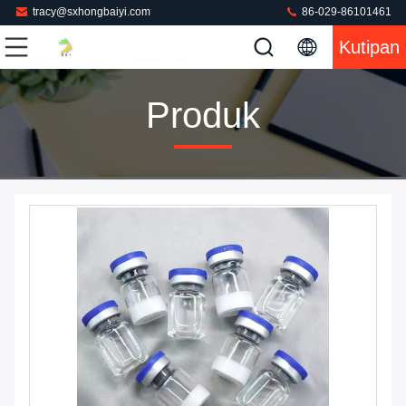
tracy@sxhongbaiyi.com
86-029-86101461
Kutipan
Produk