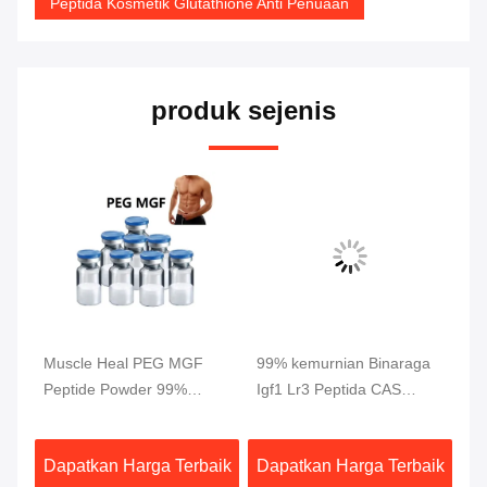
Peptida Kosmetik Glutathione Anti Penuaan
produk sejenis
s
Muscle Heal PEG MGF
99% kemurnian Binaraga
5M
Peptide Powder 99%
Igf1 Lr3 Peptida CAS
ho
kemurnian 2Mg/ Vial
946870-92-4
ya
G
aik
Dapatkan Harga Terbaik
Dapatkan Harga Terbaik
Da