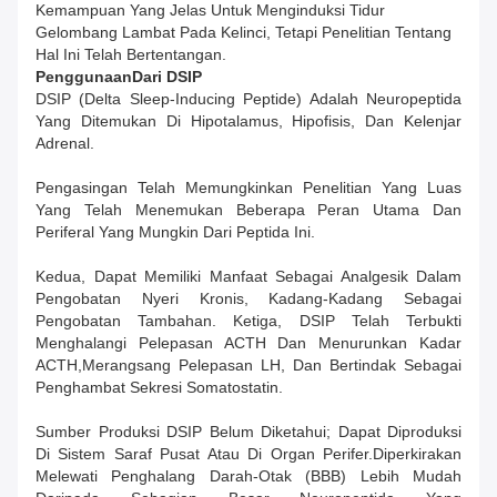
Kemampuan Yang Jelas Untuk Menginduksi Tidur
Gelombang Lambat Pada Kelinci, Tetapi Penelitian Tentang
Hal Ini Telah Bertentangan.
Penggunaan
Dari DSIP
DSIP (Delta Sleep-Inducing Peptide) Adalah Neuropeptida
Yang Ditemukan Di Hipotalamus, Hipofisis, Dan Kelenjar
Adrenal.
Pengasingan Telah Memungkinkan Penelitian Yang Luas
Yang Telah Menemukan Beberapa Peran Utama Dan
Periferal Yang Mungkin Dari Peptida Ini.
Kedua, Dapat Memiliki Manfaat Sebagai Analgesik Dalam
Pengobatan Nyeri Kronis, Kadang-Kadang Sebagai
Pengobatan Tambahan. Ketiga, DSIP Telah Terbukti
Menghalangi Pelepasan ACTH Dan Menurunkan Kadar
ACTH,merangsang Pelepasan LH, Dan Bertindak Sebagai
Penghambat Sekresi Somatostatin.
Sumber Produksi DSIP Belum Diketahui; Dapat Diproduksi
Di Sistem Saraf Pusat Atau Di Organ Perifer.Diperkirakan
Melewati Penghalang Darah-Otak (BBB) Lebih Mudah