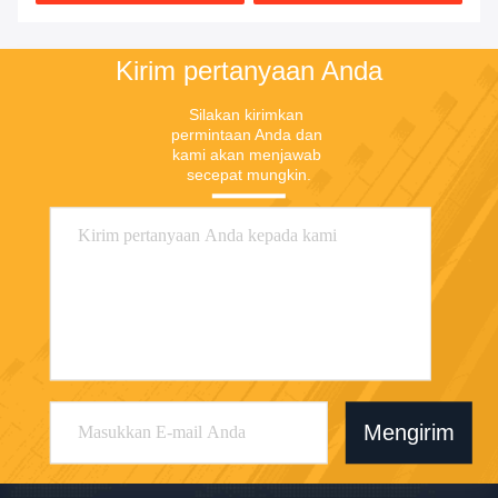
Kirim pertanyaan Anda
Silakan kirimkan 
permintaan Anda dan 
kami akan menjawab 
secepat mungkin.
Mengirim