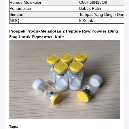
Rumus Molekuler
C50H69N15O9
Penampilan
Bubuk Putih
Simpan
Tempat Yang Dingin Dan K
MOQ
5 Kotak
Prospek Produk
Melanotan 2 Peptide Raw Powder 10mg
5mg Untuk Pigmentasi Kulit
Tags: