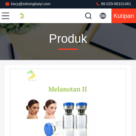
tracy@sxhongbaiyi.com
86-029-86101461
Kutipan
Produk