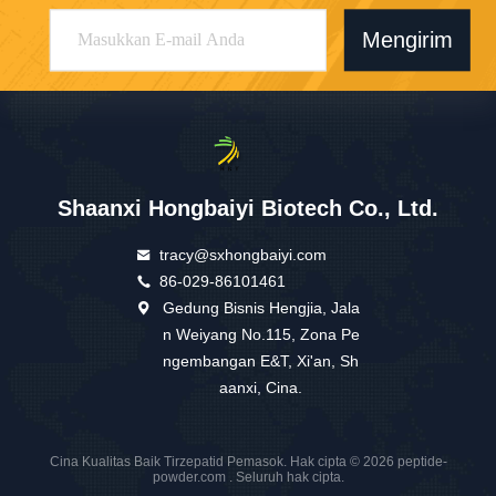
Mengirim
Shaanxi Hongbaiyi Biotech Co., Ltd.
tracy@sxhongbaiyi.com
86-029-86101461
Gedung Bisnis Hengjia, Jala
n Weiyang No.115, Zona Pe
ngembangan E&T, Xi'an, Sh
aanxi, Cina.
Cina Kualitas Baik Tirzepatid Pemasok. Hak cipta © 2026 peptide-
powder.com . Seluruh hak cipta.