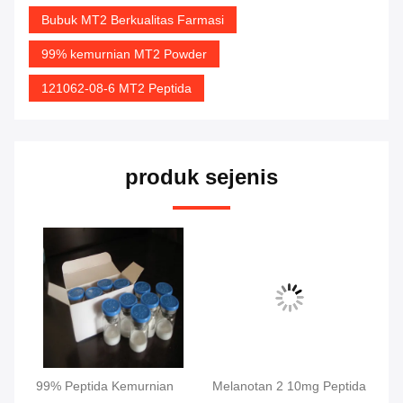
Bubuk MT2 Berkualitas Farmasi
99% kemurnian MT2 Powder
121062-08-6 MT2 Peptida
produk sejenis
an
99% Peptida Kemurnian
Melanotan 2 10mg Peptida
Bu