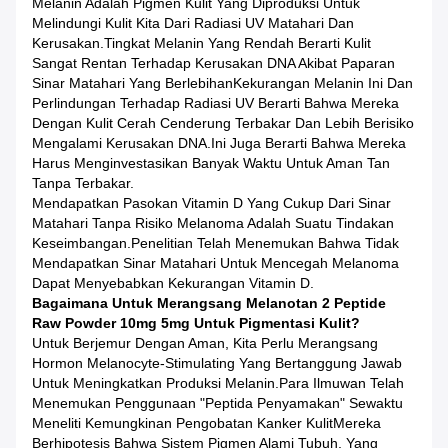
Melanin Adalah Pigmen Kulit Yang Diproduksi Untuk
Melindungi Kulit Kita Dari Radiasi UV Matahari Dan
Kerusakan.Tingkat Melanin Yang Rendah Berarti Kulit
Sangat Rentan Terhadap Kerusakan DNA Akibat Paparan
Sinar Matahari Yang BerlebihanKekurangan Melanin Ini Dan
Perlindungan Terhadap Radiasi UV Berarti Bahwa Mereka
Dengan Kulit Cerah Cenderung Terbakar Dan Lebih Berisiko
Mengalami Kerusakan DNA.Ini Juga Berarti Bahwa Mereka
Harus Menginvestasikan Banyak Waktu Untuk Aman Tan
Tanpa Terbakar.
Mendapatkan Pasokan Vitamin D Yang Cukup Dari Sinar
Matahari Tanpa Risiko Melanoma Adalah Suatu Tindakan
Keseimbangan.Penelitian Telah Menemukan Bahwa Tidak
Mendapatkan Sinar Matahari Untuk Mencegah Melanoma
Dapat Menyebabkan Kekurangan Vitamin D.
Bagaimana Untuk Merangsang Melanotan 2 Peptide
Raw Powder 10mg 5mg Untuk Pigmentasi Kulit?
Untuk Berjemur Dengan Aman, Kita Perlu Merangsang
Hormon Melanocyte-Stimulating Yang Bertanggung Jawab
Untuk Meningkatkan Produksi Melanin.Para Ilmuwan Telah
Menemukan Penggunaan "peptida Penyamakan" Sewaktu
Meneliti Kemungkinan Pengobatan Kanker KulitMereka
Berhipotesis Bahwa Sistem Pigmen Alami Tubuh, Yang