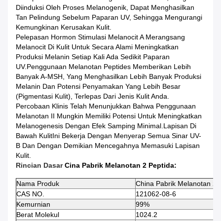
Diinduksi Oleh Proses Melanogenik, Dapat Menghasilkan
Tan Pelindung Sebelum Paparan UV, Sehingga Mengurangi
Kemungkinan Kerusakan Kulit.
Pelepasan Hormon Stimulasi Melanocit A Merangsang
Melanocit Di Kulit Untuk Secara Alami Meningkatkan
Produksi Melanin Setiap Kali Ada Sedikit Paparan
UV.Penggunaan Melanotan Peptides Memberikan Lebih
Banyak A-MSH, Yang Menghasilkan Lebih Banyak Produksi
Melanin Dan Potensi Penyamakan Yang Lebih Besar
(pigmentasi Kulit), Terlepas Dari Jenis Kulit Anda.
Percobaan Klinis Telah Menunjukkan Bahwa Penggunaan
Melanotan II Mungkin Memiliki Potensi Untuk Meningkatkan
Melanogenesis Dengan Efek Samping Minimal.lapisan Di
Bawah KulitIni Bekerja Dengan Menyerap Semua Sinar UV-
B Dan Dengan Demikian Mencegahnya Memasuki Lapisan
Kulit.
Rincian Dasar
Cina Pabrik Melanotan 2 Peptida:
Nama Produk
China Pabrik Melanotan 2 
CAS NO.
121062-08-6
Kemurnian
99%
Berat Molekul
1024.2