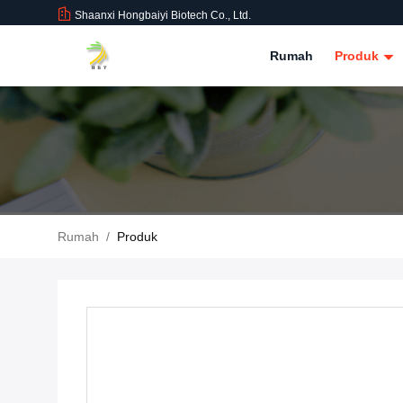
Shaanxi Hongbaiyi Biotech Co., Ltd.
Rumah
Produk
Rumah
/
Produk