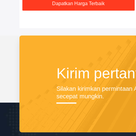
Dapatkan Harga Terbaik
Kirim perta
Silakan kirimkan permintaan
secepat mungkin.