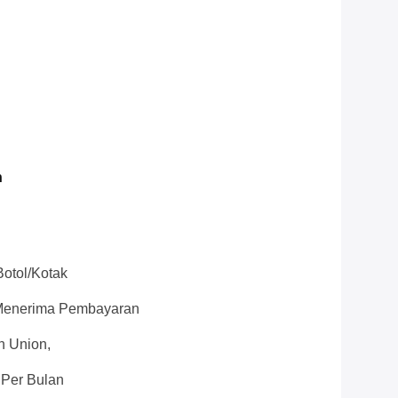
n
Botol/Kotak
h Menerima Pembayaran
n Union,
 Per Bulan